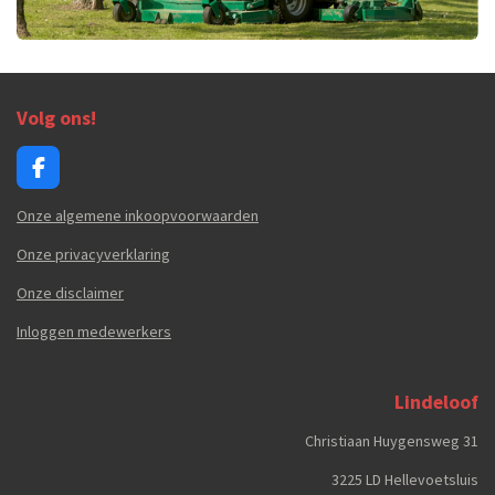
Volg ons!
F
a
c
Onze algemene inkoopvoorwaarden
e
b
Onze privacyverklaring
o
Onze disclaimer
o
k
Inloggen medewerkers
Lindeloof
Christiaan Huygensweg 31
3225 LD Hellevoetsluis