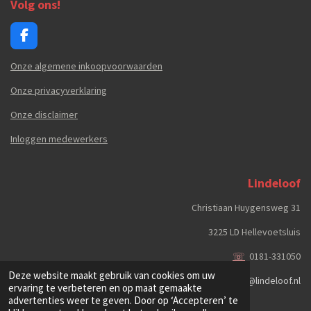
Volg ons!
F
a
c
Onze algemene inkoopvoorwaarden
e
b
Onze privacyverklaring
o
Onze disclaimer
o
k
Inloggen medewerkers
Lindeloof
Christiaan Huygensweg 31
3225 LD Hellevoetsluis
☏
0181-331050
Deze website maakt gebruik van cookies om uw
✉
info@lindeloof.nl
ervaring te verbeteren en op maat gemaakte
© 2024 Lindeloof
advertenties weer te geven. Door op ‘Accepteren’ te