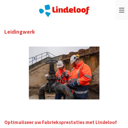
Ga
direct
naar
de
hoofdinhoud
Leidingwerk
Optimaliseer uw Fabrieksprestaties met Lindeloof