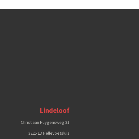
Lindeloof
Christiaan Huygensweg 31
3225 LD Hellevoetsluis