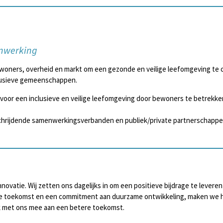
enwerking
ewoners, overheid en markt om een gezonde en veilige leefomgeving te c
clusieve gemeenschappen.
 voor een inclusieve en veilige leefomgeving door bewoners te betrekke
chrijdende samenwerkingsverbanden en publiek/private partnerschapp
nnovatie. Wij zetten ons dagelijks in om een positieve bijdrage te levere
p de toekomst en een commitment aan duurzame ontwikkeling, maken we he
erk met ons mee aan een betere toekomst.