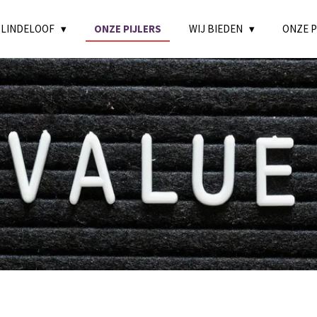
 LINDELOOF
ONZE PIJLERS
WIJ BIEDEN
ONZE 