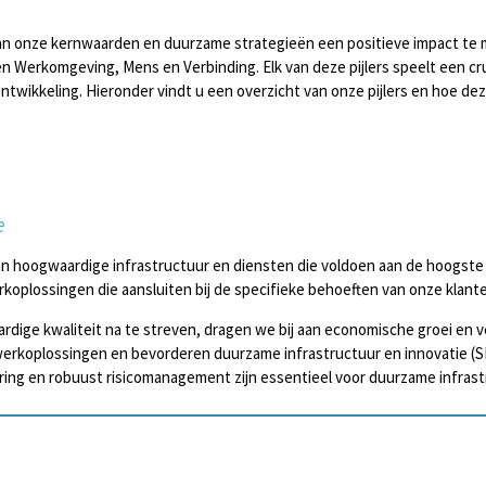
van onze kernwaarden en duurzame strategieën een positieve impact te
n Werkomgeving, Mens en Verbinding. Elk van deze pijlers speelt een cru
twikkeling. Hieronder vindt u een overzicht van onze pijlers en hoe d
e
 van hoogwaardige infrastructuur en diensten die voldoen aan de hoogst
koplossingen die aansluiten bij de specifieke behoeften van onze klant
rdige kwaliteit na te streven, dragen we bij aan economische groei en
erkoplossingen en bevorderen duurzame infrastructuur en innovatie (S
oering en robuust risicomanagement zijn essentieel voor duurzame infrast