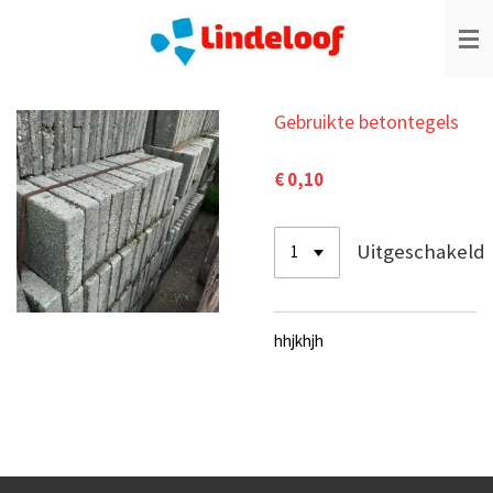
Ga
direct
naar
de
hoofdinhoud
Gebruikte betontegels
€ 0,10
Uitgeschakeld
hhjkhjh