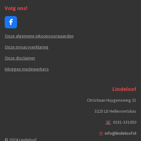
Volg ons!
F
a
c
Onze algemene inkoopvoorwaarden
e
b
Onze privacyverklaring
o
Onze disclaimer
o
k
Inloggen medewerkers
Lindeloof
Christiaan Huygensweg 31
3225 LD Hellevoetsluis
☏
0181-331050
✉
info@lindeloof.nl
© 2024 Lindeloof