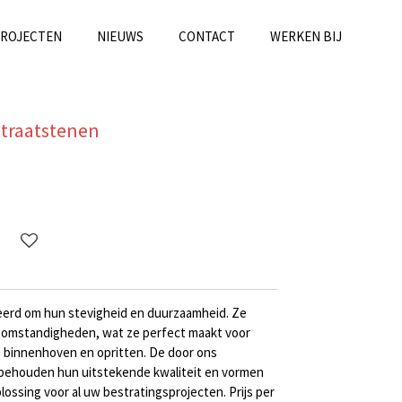
PROJECTEN
NIEUWS
CONTACT
WERKEN BIJ
straatstenen
eerd om hun stevigheid en duurzaamheid. Ze
rsomstandigheden, wat ze perfect maakt voor
, binnenhoven en opritten. De door ons
 behouden hun uitstekende kwaliteit en vormen
ossing voor al uw bestratingsprojecten. Prijs per